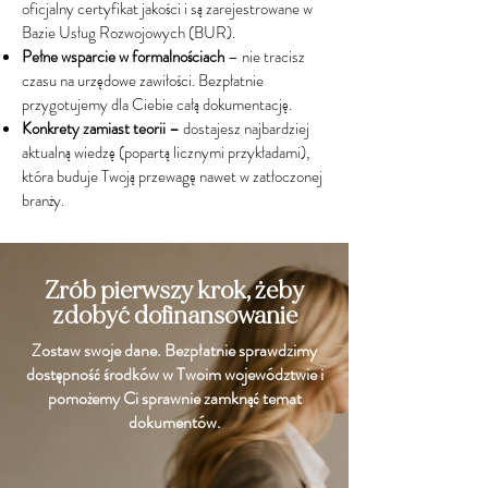
oficjalny certyfikat jakości i są zarejestrowane w
Bazie Usług Rozwojowych (BUR).
Pełne wsparcie w formalnościach
– nie tracisz
czasu na urzędowe zawiłości. Bezpłatnie
przygotujemy dla Ciebie całą dokumentację.
Konkrety zamiast teorii –
dostajesz najbardziej
aktualną wiedzę (popartą licznymi przykładami),
która buduje Twoją przewagę nawet w zatłoczonej
branży.
Zrób pierwszy krok, żeby
zdobyć dofinansowanie
Zostaw swoje dane. Bezpłatnie sprawdzimy
dostępność środków w Twoim województwie i
pomożemy Ci sprawnie zamknąć temat
dokumentów.