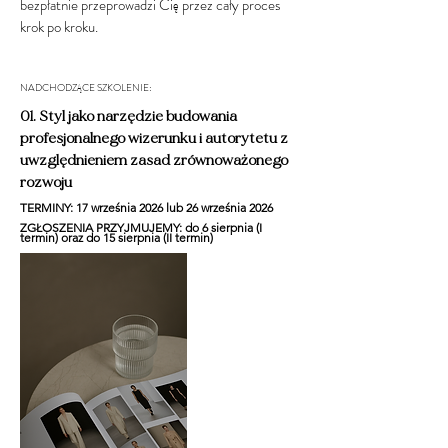
bezpłatnie przeprowadzi Cię przez cały proces
krok po kroku.
NADCHODZĄCE SZKOLENIE:
01. Styl jako narzędzie budowania
profesjonalnego wizerunku i autorytetu z
uwzględnieniem zasad zrównoważonego
rozwoju
TERMINY: 17 września 2026 lub 26 września 2026​
ZGŁOSZENIA PRZYJMUJEMY: do 6 sierpnia (I
termin) oraz do 15 sierpnia (II termin)