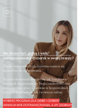
Nie chcesz być „jedną z wielu”
nierozpoznawalnych marek w swojej branży?
Zbuduj wizerunek, dzięki któremu staniesz się
niemożliwa do zignorowania.
Na tych szkoleniach dowiesz się, jak kształtować
wizerunek dopasowany do Twojej osobowości oraz
celów na rynku pracy – zarówno w bezpośrednich
relacjach biznesowych, jak i w świecie online.
WYBIERZ PROGRAM DLA SIEBIE I ODBIERZ
MINIMUM 80% DOFINANSOWANIA, A MY ZADBAMY