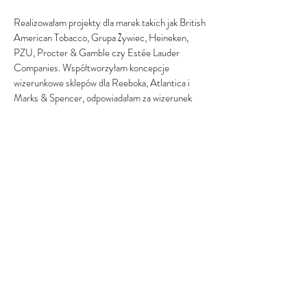
Realizowałam projekty dla marek takich jak British
American Tobacco, Grupa Żywiec, Heineken,
PZU, Procter & Gamble czy Estée Lauder
Companies. Współtworzyłam koncepcje
wizerunkowe sklepów dla Reeboka, Atlantica i
Marks & Spencer, odpowiadałam za wizerunek
prowadzących programy telewizyjne,
współprowadziłam programy transformacji
wizerunkowej dla TVN i Wirtualnej Polski, a jako
ekspertka regularnie współpracowałam z mediami,
m.in. Vogue Polska, ELLE, Glamour i Wysokimi
Obcasami.
Dziś całą wiedzę przekładam na programy
rozwojowe dla kobiet, które chcą świadomie
budować swoją pozycję zawodową, markę osobistą
i autorytet. Każde szkolenie, które prowadzę,
powstało na styku doświadczenia biznesowego,
pracy z tysiącami kobiet oraz autorskiej