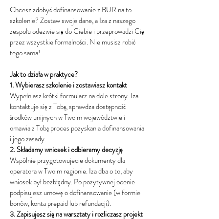
Chcesz zdobyć dofinansowanie z BUR na to
szkolenie? Zostaw swoje dane, a Iza z naszego
zespołu odezwie się do Ciebie i przeprowadzi Cię
przez wszystkie formalności. Nie musisz robić
tego sama!
Jak to działa w praktyce?
1. Wybierasz szkolenie i zostawiasz kontakt
Wypełniasz krótki
formularz
na dole strony. Iza
kontaktuje się z Tobą, sprawdza dostępność
środków unijnych w Twoim województwie i
omawia z Tobą proces pozyskania dofinansowania
i jego zasady.
2. Składamy wniosek i odbieramy decyzję
Wspólnie przygotowujecie dokumenty dla
operatora w Twoim regionie. Iza dba o to, aby
wniosek był bezbłędny. Po pozytywnej ocenie
podpisujesz umowę o dofinansowanie (w formie
bonów, konta prepaid lub refundacji).
3. Zapisujesz się na warsztaty i rozliczasz projekt