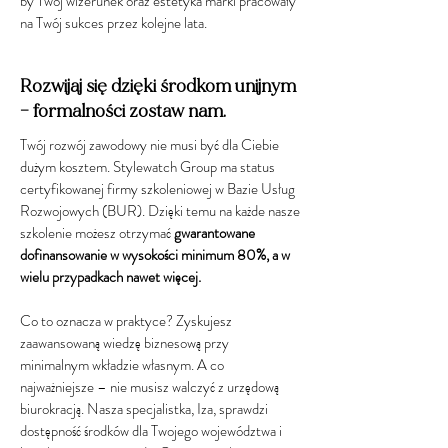
by Twój wizerunek oraz estetyka marki pracowały
na Twój sukces przez kolejne lata.
Rozwijaj się dzięki środkom unijnym
– formalności zostaw nam.
Twój rozwój zawodowy nie musi być dla Ciebie
dużym kosztem. Stylewatch Group ma status
certyfikowanej firmy szkoleniowej w Bazie Usług
Rozwojowych (BUR). Dzięki temu na każde nasze
szkolenie możesz otrzymać
gwarantowane
dofinansowanie w wysokości minimum 80%, a w
wielu przypadkach nawet więcej.
Co to oznacza w praktyce? Zyskujesz
zaawansowaną wiedzę biznesową przy
minimalnym wkładzie własnym. A co
najważniejsze – nie musisz walczyć z urzędową
biurokracją. Nasza specjalistka, Iza, sprawdzi
dostępność środków dla Twojego województwa i