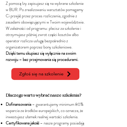
Z pomocą Izy zapisujesz się na wybrane szkolenie
w BUR. Po zrealizowaniu warsztatów pomagamy
Ci przejść przez proces rozliczenia, zgodnie z
zasadami obowiązującymi w Twoim województwie.
W zależności od programu:
płacisz za szkolenie i
otrzymujesz później zwrot części kosztów
albo
operator rozlicza usługę bezpośrednio z
organizatorem poprzez bony szkoleniowe.
Dzięki temu skupiasz się wyłącznie na swoim
rozwoju – bez przejmowania się procedurami.
Zgłoś się na szkolenie
Dlaczego warto wybrać nasze szkolenia?
Dofinansowania
– gwarantujemy minimum 80%
wsparcia ze środków europejskich, co oznacza, że
inwestujesz ułamek realnej wartości szkolenia.
Certyfikowana jakość
– nasze programy posiadają