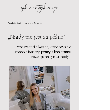
WARSZTAT 9.04 GODZ. 20.00
„Nigdy nie jest za późno
”
- warsztat dla kobiet, które myślą o
zmianie kariery,
pracy z kobietami
i
rozwoju na
rynku mody!