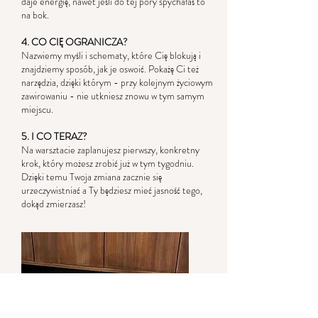
daje energię, nawet jeśli do tej pory spychałaś to
na bok.
4. CO CIĘ OGRANICZA?
Nazwiemy myśli i schematy, które Cię blokują i
znajdziemy sposób, jak je oswoić. Pokażę Ci też
narzędzia, dzięki którym - przy kolejnym życiowym
zawirowaniu - nie utkniesz znowu w tym samym
miejscu.
5. I CO TERAZ?
Na warsztacie zaplanujesz
pierwszy, konkretny
krok, który możesz zrobić już w tym tygodniu.
Dzięki temu Twoja zmiana zacznie się
urzeczywistniać a Ty będziesz mieć jasność tego,
dokąd zmierzasz!