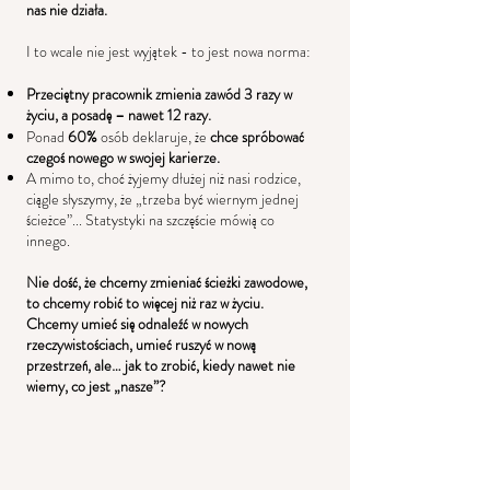
nas nie działa.
I to wcale nie jest wyjątek - to jest nowa norma:
Przeciętny pracownik zmienia zawód 3 razy w
życiu, a posadę – nawet 12 razy.
Ponad
60%
osób deklaruje, że
chce spróbować
czegoś nowego w swojej karierze.
A mimo to, choć żyjemy dłużej niż nasi rodzice,
ciągle słyszymy, że „trzeba być wiernym jednej
ścieżce”... Statystyki na szczęście mówią co
innego.​
Nie dość, że chcemy zmieniać ścieżki zawodowe,
to chcemy robić to więcej niż raz w życiu.
Chcemy umieć się odnaleźć w nowych
rzeczywistościach, umieć ruszyć w nową
przestrzeń, ale… jak to zrobić, kiedy nawet nie
wiemy, co jest „nasze”?