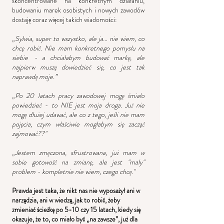
skoncentrowane na konkretnym działaniu,
budowaniu marek osobistych i nowych zawodów
dostaję coraz więcej takich wiadomości: ​
„Sylwia, super to wszystko, ale ja… nie wiem, co
chcę robić. Nie mam konkretnego pomysłu na
siebie - a chciałabym budować markę, ale
najpierw muszę dowiedzieć się, co jest tak
naprawdę moje.”
„Po 20 latach pracy zawodowej mogę śmiało
powiedzieć - to NIE jest moja droga. Już nie
mogę dłużej udawać, ale co z tego, jeśli nie mam
pojęcia, czym właściwie mogłabym się zacząć
zajmować??"
„Jestem zmęczona, sfrustrowana, już mam w
sobie gotowość na zmianę, ale jest "mały"
problem - kompletnie nie wiem, czego chcę."
Prawda jest taka, że nikt nas nie wyposażył ani w
narzędzia, ani w wiedzę, jak to robić, żeby
zmieniać ścieżkę po 5-10 czy 15 latach, kiedy się
okazuje, że to, co miało być „na zawsze”, już dla