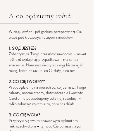
A co będziemy
robić:
W ciągu dwóch i pół godziny przeprowadzę Cię
przez pięć kluczowych etapów i modułów:
1. SKĄD JESTEŚ?
Zobaczysz, że Twoja przeszłość zawodowa – nawet
jeśli dziś wydaje się przypadkowa – ma sens i
znaczenie. Nauczysz się czytać swoją historię jak
mapę, która pokazuje, co Ci służy, a co nie.
2. CO CIĘ TWORZY?
Wydobędziemy na wierzch to, co już masz: Twoje
talenty, mocne strony, doświadczenia i wartości.
Często nie potrzebujemy totalnej rewolucji –
tylko zobaczyć wyraźnie to, co w nas działa.
3. CO CIĘ WOŁA?
Przyjrzysz się swoim prawdziwym tęsknotom i
mikrozachwytom – tym, co Cię porusza, kręci i