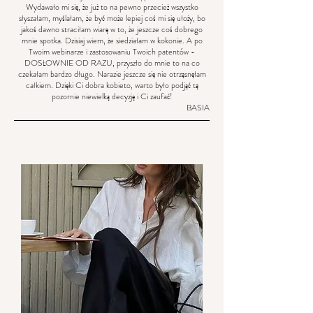
Wydawało mi się, że już to na pewno przecież wszystko
słyszałam, myślałam, że być może lepiej coś mi się ułoży, bo
jakoś dawno straciłam wiarę w to, że jeszcze coś dobrego
mnie spotka. Dzisiaj wiem, że siedziałam w kokonie. A po
Twoim webinarze i zastosowaniu Twoich patentów -
DOSŁOWNIE OD RAZU, przyszło do mnie to na co
czekałam bardzo długo. Narazie jeszcze się nie otrząsnęłam
całkiem. Dzięki Ci dobra kobieto, warto było podjąć tą
pozornie niewielką decyzję i Ci zaufać!
BASIA