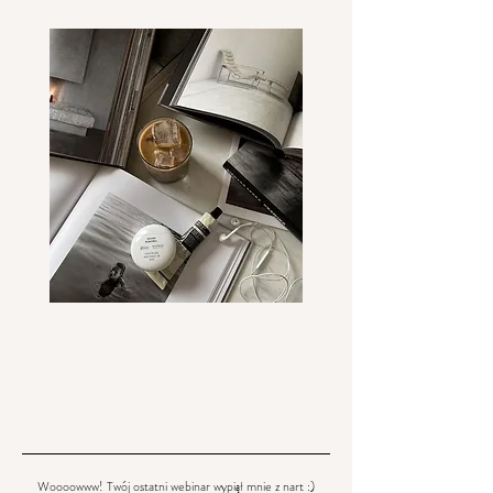
Woooowww! Twój ostatni webinar wypiął mnie z nart :)