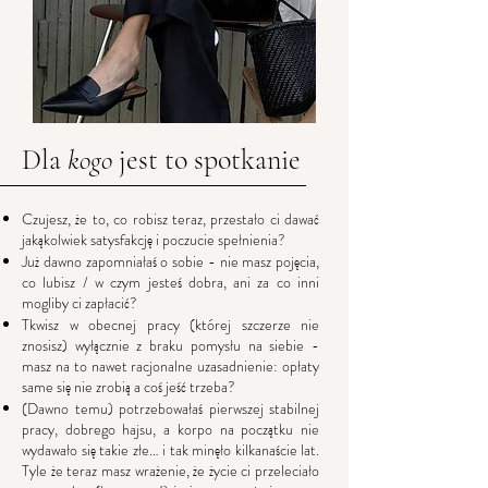
Dla
kogo
jest to spotkanie
Czujesz, że to, co robisz teraz, przestało ci dawać
jakąkolwiek satysfakcję i poczucie spełnienia?
Już dawno zapomniałaś o sobie - nie masz pojęcia,
co lubisz / w czym jesteś dobra, ani za co inni
mogliby ci zapłacić?
Tkwisz w obecnej pracy (której szczerze nie
znosisz) wyłącznie z braku pomysłu na siebie -
masz na to nawet racjonalne uzasadnienie: opłaty
same się nie zrobią a coś jeść trzeba?
(Dawno temu) potrzebowałaś pierwszej stabilnej
pracy, dobrego hajsu, a korpo na początku nie
wydawało się takie złe… i tak minęło kilkanaście lat.
Tyle że teraz masz wrażenie, że życie ci przeleciało