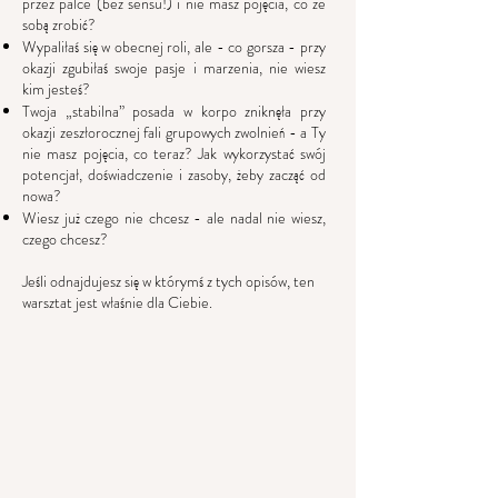
przez palce (bez sensu!) i nie masz pojęcia, co ze
sobą zrobić?
Wypaliłaś się w obecnej roli, ale - co gorsza - przy
okazji zgubiłaś swoje pasje i marzenia, nie wiesz
kim jesteś?
Twoja „stabilna” posada w korpo zniknęła przy
okazji zeszłorocznej fali grupowych zwolnień - a Ty
nie masz pojęcia, co teraz? Jak wykorzystać swój
potencjał, doświadczenie i zasoby, żeby zacząć od
nowa?
Wiesz już czego nie chcesz - ale nadal nie wiesz,
czego chcesz?
Jeśli odnajdujesz się w którymś z tych opisów, ten
warsztat jest właśnie dla Ciebie.