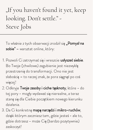
„If you haven’t found it yet, keep
looking. Don’t settle.” -
Steve Jobs
To właśnie z tych obserwacji zrodził się
„
Pomysł na
sobie"
– warsztat online, który:
Pozwoli Ci zatrzymać się i wreszcie
usłyszeć siebie
.
Bo Twoje (chwilowe) zagubienie jest niezwykłą
przestrzenią do transformacji. Ono nie jest
słabością – to raczej znak, że pora sięgnąć po coś
więcej!
Odkryje
Twoje zasoby i ciche tęsknoty
, które - do
tej pory - mogły wydawać się nierealne, a teraz
staną się dla Ciebie początkiem nowego kierunku
działania.
Da Ci konkretną
mapę narzędzi i mikro-ruchów
,
dzięki którym zaczniesz tam, gdzie jesteś - ale to,
gdzie dotrzesz - może Cię (bardzo pozytywnie)
zaskoczyć!