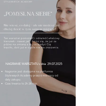
STYLEWATCH ACADEMY
„POMYSŁ NA SIEBIE"
Nie wiesz, co dalej – ale nie możesz już
dłużej tkwić w tym samym miejscu?​
Ten warsztat pomoże Ci odnaleźć właściwy
kierunek - nawet jeśli boisz się, że już za
późno na zmianę a to, co kiedyś Cię
kręciło, dziś już w ogóle nie ma znaczenia.
NAGRANIE WARSZTATU z dnia
29.07.2025
Nagranie jest dostępne na platformie
Stylewaych Academy przez 6 miesięcy od
daty zakupu.
Czas trwania to 2h 28 min.